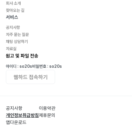
회사 소개
찾아오는 길
서비스
공지사항
자주 묻는 질문
채팅 상담하기
자료실
원고 및 파일 전송
아이디 : so20s
비밀번호 : so20s
웹하드 접속하기
공지사항
이용약관
개인정보취급방침
제휴문의
앱다운로드