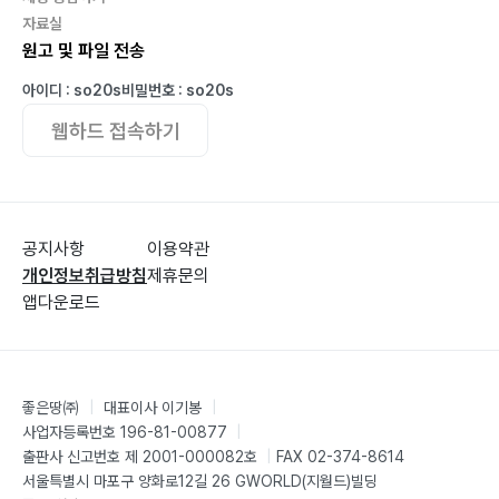
자료실
원고 및 파일 전송
아이디 : so20s
비밀번호 : so20s
웹하드 접속하기
공지사항
이용약관
개인정보취급방침
제휴문의
앱다운로드
좋은땅㈜
|
대표이사 이기봉
|
사업자등록번호 196-81-00877
|
출판사 신고번호 제 2001-000082호
|
FAX 02-374-8614
서울특별시 마포구 양화로12길 26 GWORLD(지월드)빌딩