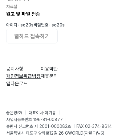
자료실
원고 및 파일 전송
아이디 : so20s
비밀번호 : so20s
웹하드 접속하기
공지사항
이용약관
개인정보취급방침
제휴문의
앱다운로드
좋은땅㈜
|
대표이사 이기봉
|
사업자등록번호 196-81-00877
|
출판사 신고번호 제 2001-000082호
|
FAX 02-374-8614
서울특별시 마포구 양화로12길 26 GWORLD(지월드)빌딩