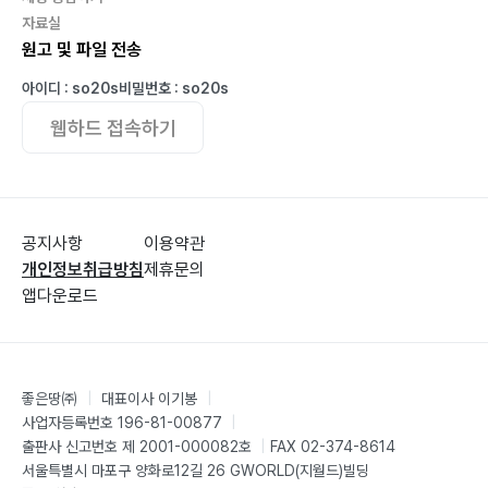
자료실
원고 및 파일 전송
아이디 : so20s
비밀번호 : so20s
웹하드 접속하기
공지사항
이용약관
개인정보취급방침
제휴문의
앱다운로드
좋은땅㈜
|
대표이사 이기봉
|
사업자등록번호 196-81-00877
|
출판사 신고번호 제 2001-000082호
|
FAX 02-374-8614
서울특별시 마포구 양화로12길 26 GWORLD(지월드)빌딩