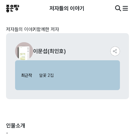
저자들의 이야기
저자들의 이야기
함께한 저자
이문섭(최인호)
최근작
말꽃 2집
인물소개
-