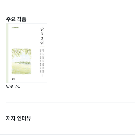
주요 작품
말꽃 2집
저자 인터뷰