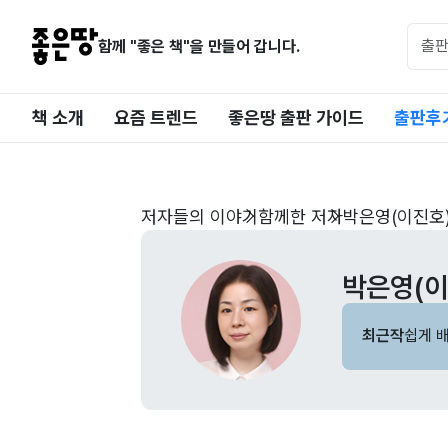
함께 "좋은 책"을 만들어 갑니다.
책 소개
요즘 트렌드
좋은땅 출판 가이드
출판후
저자들의 이야기
함께한 저자
박은영(이진호
박은영(이
최근작
쉽게 