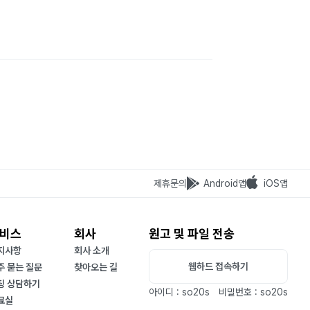
제휴문의
Android앱
iOS앱
비스
회사
원고 및 파일 전송
지사항
회사 소개
웹하드 접속하기
주 묻는 질문
찾아오는 길
팅 상담하기
아이디 : so20s
비밀번호 : so20s
료실