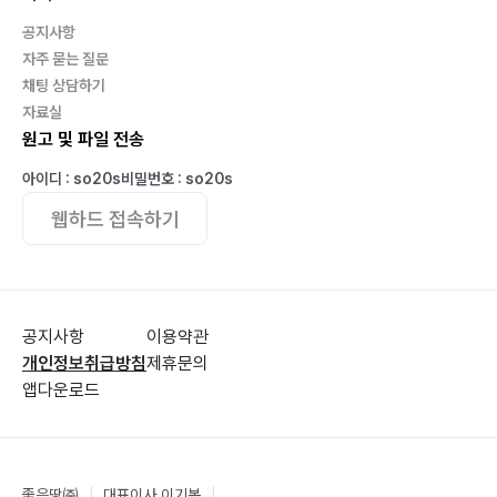
공지사항
자주 묻는 질문
채팅 상담하기
자료실
원고 및 파일 전송
아이디 : so20s
비밀번호 : so20s
웹하드 접속하기
공지사항
이용약관
개인정보취급방침
제휴문의
앱다운로드
좋은땅㈜
|
대표이사 이기봉
|