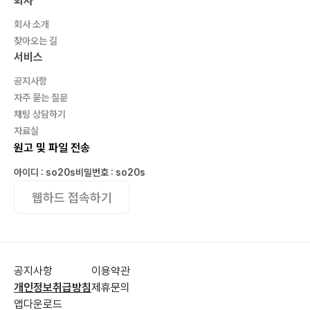
회사
회사 소개
찾아오는 길
서비스
공지사항
자주 묻는 질문
채팅 상담하기
자료실
원고 및 파일 전송
아이디 : so20s
비밀번호 : so20s
웹하드 접속하기
공지사항
이용약관
개인정보취급방침
제휴문의
앱다운로드