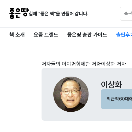
함께 "좋은 책"을 만들어 갑니다.
책 소개
요즘 트렌드
좋은땅 출판 가이드
출판후
저자들의 이야기
함께한 저자
이상화 저자
이상화
최근작
60대