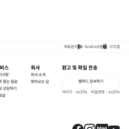
제휴문의
Android앱
iOS앱
비스
회사
원고 및 파일 전송
지사항
회사 소개
웹하드 접속하기
주 묻는 질문
찾아오는 길
팅 상담하기
아이디 : so20s
비밀번호 : so20s
료실