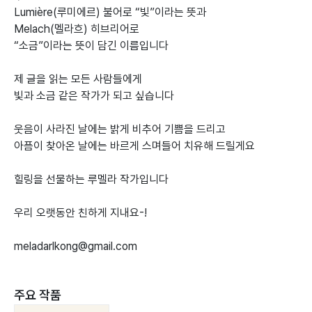
Lumière(루미에르) 불어로 “빛”이라는 뜻과
Melach(멜라흐) 히브리어로
“소금”이라는 뜻이 담긴 이름입니다
제 글을 읽는 모든 사람들에게
빛과 소금 같은 작가가 되고 싶습니다
웃음이 사라진 날에는 밝게 비추어 기쁨을 드리고
아픔이 찾아온 날에는 바르게 스며들어 치유해 드릴게요
힐링을 선물하는 루멜라 작가입니다
우리 오랫동안 친하게 지내요-!
meladarlkong@gmail.com
주요 작품