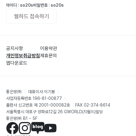
아이디 : so20s
비밀번호 : so20s
웹하드 접속하기
공지사항
이용약관
개인정보취급방침
제휴문의
앱다운로드
좋은땅㈜
|
대표이사 이기봉
|
사업자등록번호 196-81-00877
|
출판사 신고번호 제 2001-000082호
|
FAX 02-374-8614
서울특별시 마포구 양화로12길 26 GWORLD(지월드)빌딩
좋은땅㈜ B1 ~ 5F