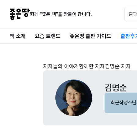
함께 "좋은 책"을 만들어 갑니다.
책 소개
요즘 트렌드
좋은땅 출판 가이드
출판후
저자들의 이야기
함께한 저자
김명순 저자
김명순
최근작
청소년