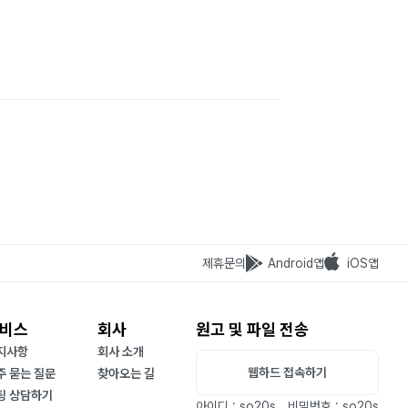
제휴문의
Android앱
iOS앱
비스
회사
원고 및 파일 전송
지사항
회사 소개
웹하드 접속하기
주 묻는 질문
찾아오는 길
팅 상담하기
아이디 : so20s
비밀번호 : so20s