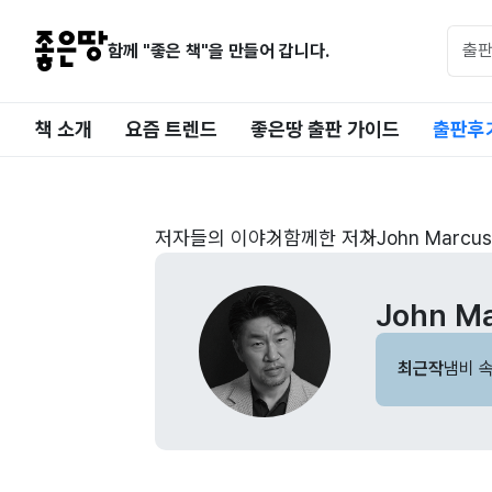
함께 "좋은 책"을 만들어 갑니다.
책 소개
요즘 트렌드
좋은땅 출판 가이드
출판후
저자들의 이야기
함께한 저자
John Marcu
John M
최근작
냄비 