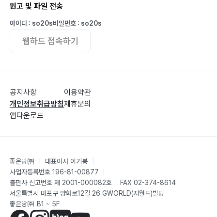
원고 및 파일 전송
아이디 : so20s
비밀번호 : so20s
웹하드 접속하기
공지사항
이용약관
개인정보취급방침
제휴문의
앱다운로드
좋은땅㈜
|
대표이사 이기봉
|
사업자등록번호 196-81-00877
|
출판사 신고번호 제 2001-000082호
|
FAX 02-374-8614
서울특별시 마포구 양화로12길 26 GWORLD(지월드)빌딩
좋은땅㈜ B1 ~ 5F