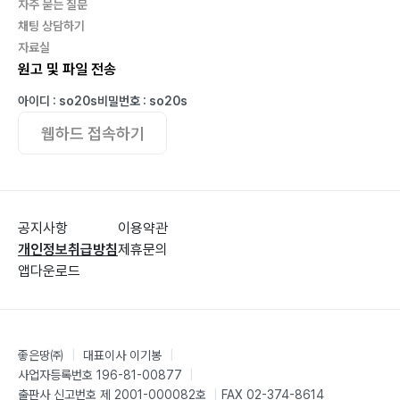
자주 묻는 질문
채팅 상담하기
자료실
원고 및 파일 전송
아이디 : so20s
비밀번호 : so20s
웹하드 접속하기
공지사항
이용약관
개인정보취급방침
제휴문의
앱다운로드
좋은땅㈜
|
대표이사 이기봉
|
사업자등록번호 196-81-00877
|
출판사 신고번호 제 2001-000082호
|
FAX 02-374-8614