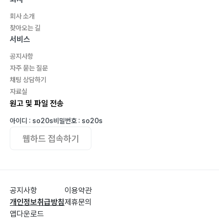
회사 소개
찾아오는 길
서비스
공지사항
자주 묻는 질문
채팅 상담하기
자료실
원고 및 파일 전송
아이디 : so20s
비밀번호 : so20s
웹하드 접속하기
공지사항
이용약관
개인정보취급방침
제휴문의
앱다운로드