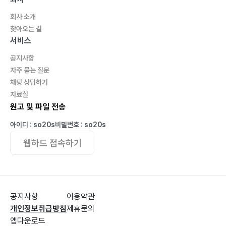
회사 소개
찾아오는 길
서비스
공지사항
자주 묻는 질문
채팅 상담하기
자료실
원고 및 파일 전송
아이디 : so20s
비밀번호 : so20s
웹하드 접속하기
공지사항
이용약관
개인정보취급방침
제휴문의
앱다운로드