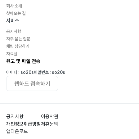
회사 소개
찾아오는 길
서비스
공지사항
자주 묻는 질문
채팅 상담하기
자료실
원고 및 파일 전송
아이디 : so20s
비밀번호 : so20s
웹하드 접속하기
공지사항
이용약관
개인정보취급방침
제휴문의
앱다운로드