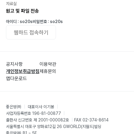
자료실
원고 및 파일 전송
아이디 : so20s
비밀번호 : so20s
웹하드 접속하기
공지사항
이용약관
개인정보취급방침
제휴문의
앱다운로드
좋은땅㈜
|
대표이사 이기봉
|
사업자등록번호 196-81-00877
|
출판사 신고번호 제 2001-000082호
|
FAX 02-374-8614
서울특별시 마포구 양화로12길 26 GWORLD(지월드)빌딩
좋은땅㈜ B1 ~ 5F