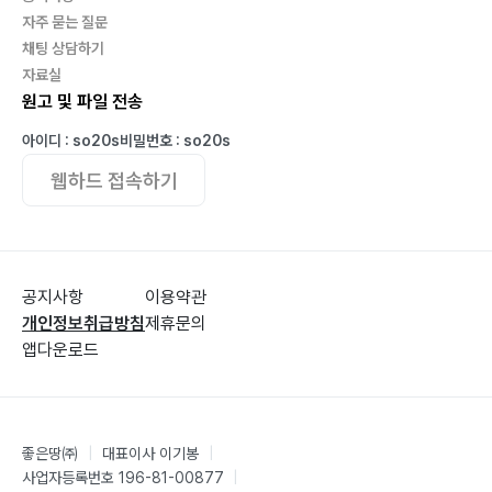
자주 묻는 질문
채팅 상담하기
자료실
원고 및 파일 전송
아이디 : so20s
비밀번호 : so20s
웹하드 접속하기
공지사항
이용약관
개인정보취급방침
제휴문의
앱다운로드
좋은땅㈜
|
대표이사 이기봉
|
사업자등록번호 196-81-00877
|