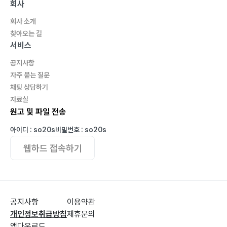
회사
회사 소개
찾아오는 길
서비스
공지사항
자주 묻는 질문
채팅 상담하기
자료실
원고 및 파일 전송
아이디 : so20s
비밀번호 : so20s
웹하드 접속하기
공지사항
이용약관
개인정보취급방침
제휴문의
앱다운로드