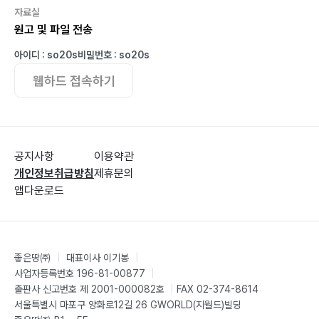
자료실
원고 및 파일 전송
아이디 : so20s
비밀번호 : so20s
웹하드 접속하기
공지사항
이용약관
개인정보취급방침
제휴문의
앱다운로드
좋은땅㈜
|
대표이사 이기봉
|
사업자등록번호 196-81-00877
|
출판사 신고번호 제 2001-000082호
|
FAX 02-374-8614
서울특별시 마포구 양화로12길 26 GWORLD(지월드)빌딩