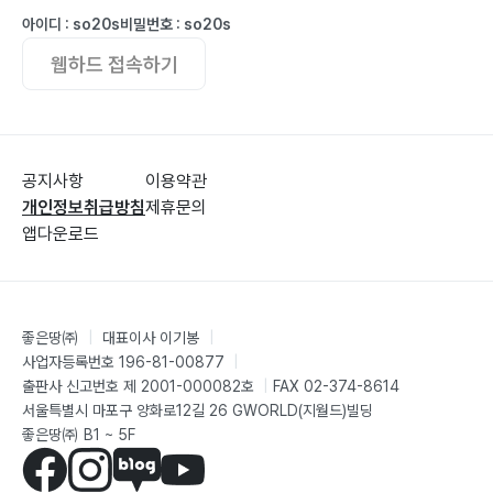
아이디 : so20s
비밀번호 : so20s
웹하드 접속하기
공지사항
이용약관
개인정보취급방침
제휴문의
앱다운로드
좋은땅㈜
|
대표이사 이기봉
|
사업자등록번호 196-81-00877
|
출판사 신고번호 제 2001-000082호
|
FAX 02-374-8614
서울특별시 마포구 양화로12길 26 GWORLD(지월드)빌딩
좋은땅㈜ B1 ~ 5F