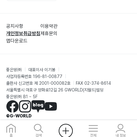
공지사항
이용약관
개인정보취급방침
제휴문의
앱다운로드
좋은땅㈜
|
대표이사 이기봉
|
사업자등록번호 196-81-00877
|
출판사 신고번호 제 2001-000082호
|
FAX 02-374-8614
서울특별시 마포구 양화로12길 26 GWORLD(지월드)빌딩
좋은땅㈜ B1 ~ 5F
©G-WORLD
홈
검색
전체
내 정보