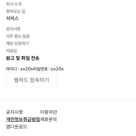
회사 소개
찾아오는 길
서비스
공지사항
자주 묻는 질문
채팅 상담하기
자료실
원고 및 파일 전송
아이디 : so20s
비밀번호 : so20s
웹하드 접속하기
공지사항
이용약관
개인정보취급방침
제휴문의
앱다운로드