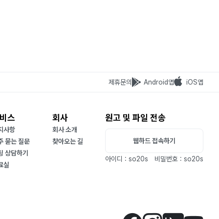
제휴문의
Android앱
iOS앱
비스
회사
원고 및 파일 전송
지사항
회사 소개
웹하드 접속하기
주 묻는 질문
찾아오는 길
팅 상담하기
아이디 : so20s
비밀번호 : so20s
료실