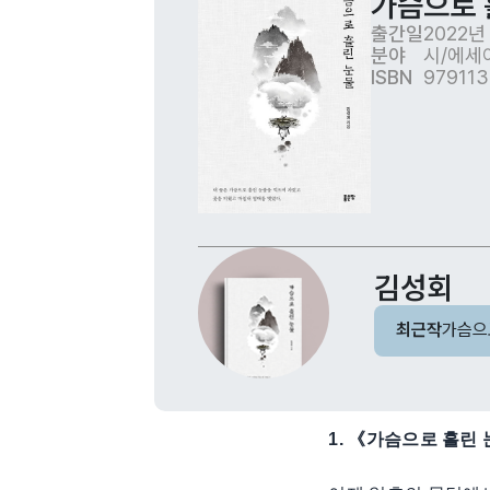
가슴으로 
출간일
2022년
분야
시/에세
ISBN
97911
김성회
최근작
가슴으
1. 《가슴으로 흘린