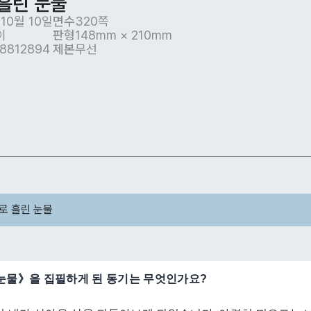
흘린 눈물
 10월 10일
면수
320쪽
이
판형
148mm × 210mm
38812894
제본
무선
로 흘린 눈물
 눈물》을 집필하게 된 동기는 무엇인가요?