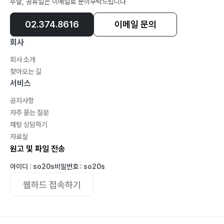
주말, 공휴일은 이메일로 문의부탁드립니다
02.374.8616
이메일 문의
회사
회사 소개
찾아오는 길
서비스
공지사항
자주 묻는 질문
채팅 상담하기
자료실
원고 및 파일 전송
아이디 : so20s
비밀번호 : so20s
웹하드 접속하기