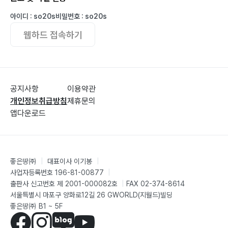
아이디 : so20s
비밀번호 : so20s
웹하드 접속하기
공지사항
이용약관
개인정보취급방침
제휴문의
앱다운로드
좋은땅㈜
|
대표이사 이기봉
|
사업자등록번호 196-81-00877
|
출판사 신고번호 제 2001-000082호
|
FAX 02-374-8614
서울특별시 마포구 양화로12길 26 GWORLD(지월드)빌딩
좋은땅㈜ B1 ~ 5F