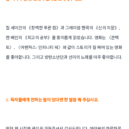
칼 세이건의
《
창백한 푸른 점
》
과 그레이엄 핸콕의
《
신의 지문
》
,
켄 베인의
《
최고의 공부
》
를 흥미롭게 읽었습니다
영화는
〈
콘택
.
트
〉
〈
어벤져스
인피니티 워
〉
와 같이 스토리가 잘 짜여 있는 영화
,
:
를 좋아합니다
그리고 방탄소년단과 선미의 노래를 아주 좋아합니다
.
.
독자들에게 전하는 말이 있다면 한 말씀 해 주십시오
5.
.
먼저 제 시집에 관심을 가져주셔서 감사드립니다
여러분의 하루하루
.