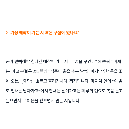
가장 애착이 가는 시 혹은 구절이 있나요
2.
?
굳이 선택해야 한다면 애착이 가는 시는
꿈을 꾸었다
쪽의
어제
“
” 39
“
는
이고 구절은
쪽의
삭풍이 춤을 추는 날
의 마지막 연
목을 조
”
232
“
”
“
여 오는
중략
흐르고 흘러갑니다
까지입니다
마지막 연의
이 밤
...(
)...
”
.
“
도 철새는 날아가고
에서 철새는 날아가고는 페루의 민요로 곡을 듣고
”
들으면서 그 여운을 받으면서 만든 시입니다
.