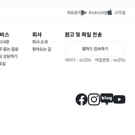
제휴문의
Android앱
iOS앱
비스
회사
원고 및 파일 전송
지사항
회사 소개
웹하드 접속하기
주 묻는 질문
찾아오는 길
팅 상담하기
아이디 : so20s
비밀번호 : so20s
료실