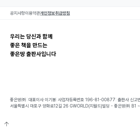
공지사항
이용약관
개인정보취급방침
우리는 당신과 함께
좋은 책을 만드는
좋은땅 출판사입니다
좋은땅㈜
대표이사 이기봉
사업자등록번호 196-81-00877
출판사 신고번
서울특별시 마포구 양화로12길 26 GWORLD(지월드)빌딩 - 좋은땅㈜ B1 ~