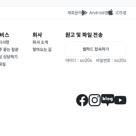
제휴문의
Android앱
iOS앱
비스
회사
원고 및 파일 전송
지사항
회사 소개
웹하드 접속하기
주 묻는 질문
찾아오는 길
팅 상담하기
아이디 : so20s
비밀번호 : so20s
료실