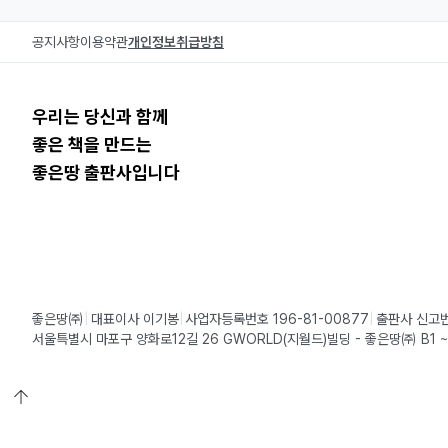
공지사항
이용약관
개인정보취급방침
우리는 당신과 함께
좋은 책을 만드는
좋은땅 출판사입니다
좋은땅㈜
대표이사 이기봉
사업자등록번호 196-81-00877
출판사 신고번
서울특별시 마포구 양화로12길 26 GWORLD(지월드)빌딩 - 좋은땅㈜ B1 ~