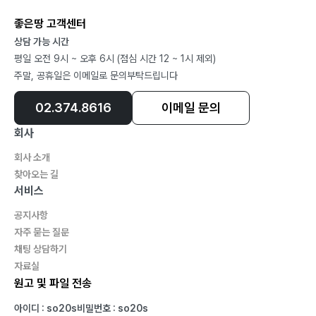
좋은땅 고객센터
상담 가능 시간
평일 오전 9시 ~ 오후 6시 (점심 시간 12 ~ 1시 제외)
주말, 공휴일은 이메일로 문의부탁드립니다
02.374.8616
이메일 문의
회사
회사 소개
찾아오는 길
서비스
공지사항
자주 묻는 질문
채팅 상담하기
자료실
원고 및 파일 전송
아이디 : so20s
비밀번호 : so20s