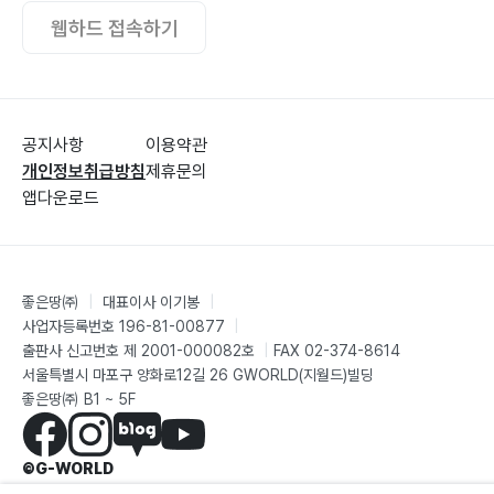
웹하드 접속하기
공지사항
이용약관
개인정보취급방침
제휴문의
앱다운로드
좋은땅㈜
|
대표이사 이기봉
|
사업자등록번호 196-81-00877
|
출판사 신고번호 제 2001-000082호
|
FAX 02-374-8614
서울특별시 마포구 양화로12길 26 GWORLD(지월드)빌딩
좋은땅㈜ B1 ~ 5F
©G-WORLD