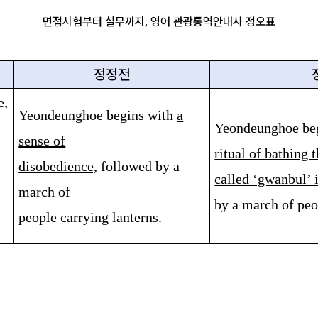
면접시험부터 실무까지
영어 관광통역안내사 정오표
,
정정전
e,
Yeondeunghoe begins with
a
Yeondeunghoe be
sense of
ritual of bathing
disobedience,
followed by a
called ‘gwanbul’ 
march of
by a march of peo
people carrying lanterns.