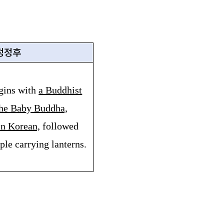
정정후
gins with
a Buddhist
 the Baby Buddha,
in Korean,
followed
ple carrying lanterns.