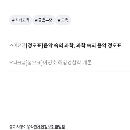
# 자녀교육
# 좋은부모
# 교육
[정오표]음악 속의 과학, 과학 속의 음악 정오표
이전글
[정오표]이영호 해양경찰학 개론
다음글
공지사항
이용약관
개인정보취급방침