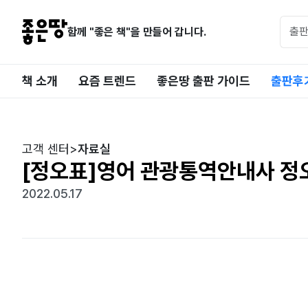
함께 "좋은 책"을 만들어 갑니다.
책 소개
요즘 트렌드
좋은땅 출판 가이드
출판후
고객 센터
>
자료실
[정오표]영어 관광통역안내사 정
2022.05.17