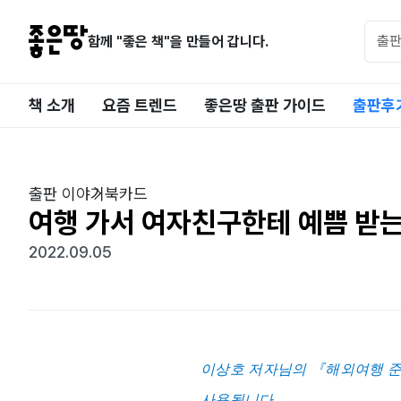
함께 "좋은 책"을 만들어 갑니다.
책 소개
요즘 트렌드
좋은땅 출판 가이드
출판후
출판 이야기
북카드
여행 가서 여자친구한테 예쁨 받는 
2022.09.05
이상호
저자님의 『
해외여행 준비
사용됩니다.