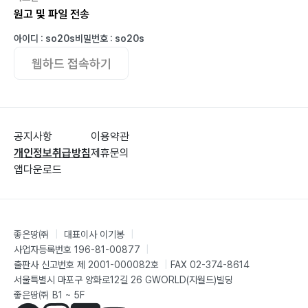
원고 및 파일 전송
아이디 : so20s
비밀번호 : so20s
웹하드 접속하기
공지사항
이용약관
개인정보취급방침
제휴문의
앱다운로드
좋은땅㈜
|
대표이사 이기봉
|
사업자등록번호 196-81-00877
|
출판사 신고번호 제 2001-000082호
|
FAX 02-374-8614
서울특별시 마포구 양화로12길 26 GWORLD(지월드)빌딩
좋은땅㈜ B1 ~ 5F