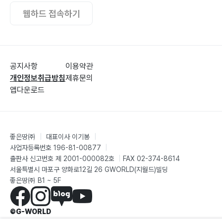
웹하드 접속하기
공지사항
이용약관
개인정보취급방침
제휴문의
앱다운로드
좋은땅㈜
|
대표이사 이기봉
|
사업자등록번호 196-81-00877
|
출판사 신고번호 제 2001-000082호
|
FAX 02-374-8614
서울특별시 마포구 양화로12길 26 GWORLD(지월드)빌딩
좋은땅㈜ B1 ~ 5F
©G-WORLD