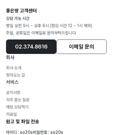
좋은땅 고객센터
상담 가능 시간
평일 오전 9시 ~ 오후 6시 (점심 시간 12 ~ 1시 제외)
주말, 공휴일은 이메일로 문의부탁드립니다
02.374.8616
이메일 문의
회사
회사 소개
찾아오는 길
서비스
공지사항
자주 묻는 질문
채팅 상담하기
자료실
원고 및 파일 전송
아이디 : so20s
비밀번호 : so20s