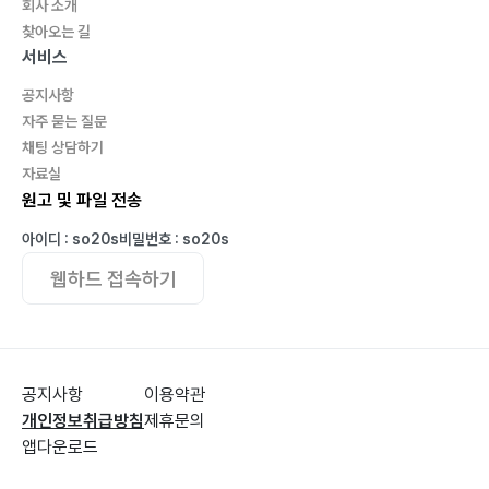
회사 소개
찾아오는 길
서비스
공지사항
자주 묻는 질문
채팅 상담하기
자료실
원고 및 파일 전송
아이디 : so20s
비밀번호 : so20s
웹하드 접속하기
공지사항
이용약관
개인정보취급방침
제휴문의
앱다운로드