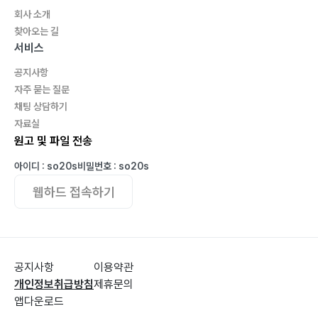
회사 소개
찾아오는 길
서비스
공지사항
자주 묻는 질문
채팅 상담하기
자료실
원고 및 파일 전송
아이디 : so20s
비밀번호 : so20s
웹하드 접속하기
공지사항
이용약관
개인정보취급방침
제휴문의
앱다운로드