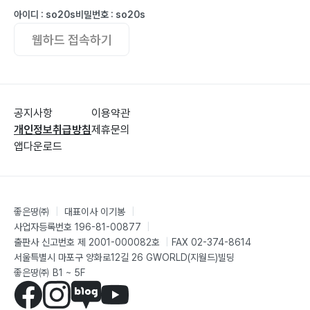
아이디 : so20s
비밀번호 : so20s
웹하드 접속하기
공지사항
이용약관
개인정보취급방침
제휴문의
앱다운로드
좋은땅㈜
|
대표이사 이기봉
|
사업자등록번호 196-81-00877
|
출판사 신고번호 제 2001-000082호
|
FAX 02-374-8614
서울특별시 마포구 양화로12길 26 GWORLD(지월드)빌딩
좋은땅㈜ B1 ~ 5F