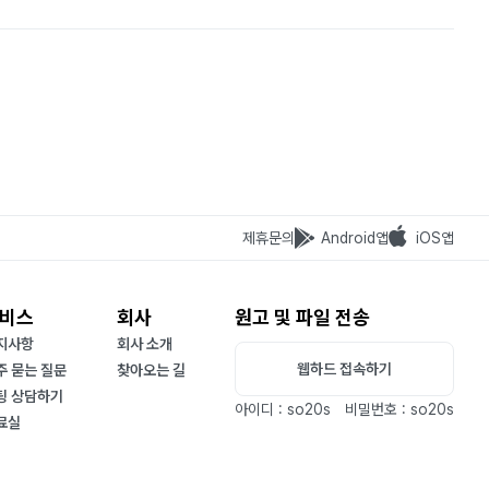
제휴문의
Android앱
iOS앱
비스
회사
원고 및 파일 전송
지사항
회사 소개
웹하드 접속하기
주 묻는 질문
찾아오는 길
팅 상담하기
아이디 : so20s
비밀번호 : so20s
료실