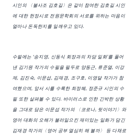
시인의 〈불사조 김호길〉은 같이 참여한 김호길 시인
에 대한 헌정시로 전원문학회의 서로를 위하는 마음이
얼마나 돈독한지를 일깨우고 있다.
수필에는 ‘송지영, 신동식 회장과의 차담 일화’를 풀어
낸 김기원 작가의 수필을 필두로 양동근, 류준열, 이강
제, 김진숙, 이문섭, 김재경, 조구호, 이영달 작가가 참
여했으며, 앞서 시를 수록한 최정혜, 정준규 시인의 수
필 또한 살펴볼 수 있다. 바이러스로 인한 긴박한 상황
을 그대로 담은 이문섭 작가의 〈코로나, 뒷이야기〉와
영어 대화의 오해가 불러일으킨 재미있는 일화가 담긴
김재경 작가의〈영어 공부 열심히 해 볼까〉 등 다채로