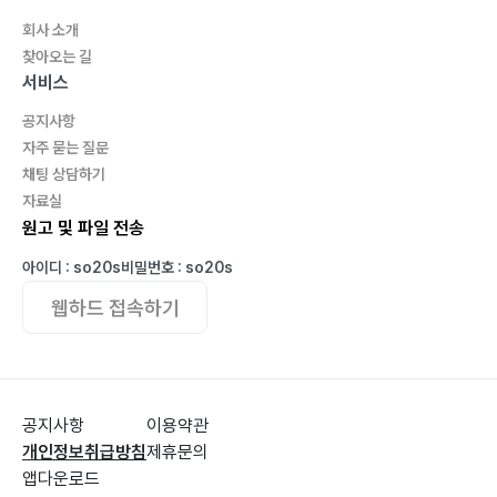
회사 소개
찾아오는 길
서비스
공지사항
자주 묻는 질문
채팅 상담하기
자료실
원고 및 파일 전송
아이디 : so20s
비밀번호 : so20s
웹하드 접속하기
공지사항
이용약관
개인정보취급방침
제휴문의
앱다운로드