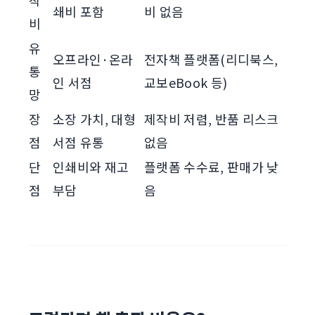
작
쇄비 포함
비 없음
비
유
오프라인·온라
전자책 플랫폼(리디북스,
통
인 서점
교보eBook 등)
망
장
소장 가치, 대형
제작비 저렴, 반품 리스크
점
서점 유통
없음
단
인쇄비와 재고
플랫폼 수수료, 판매가 낮
점
부담
음