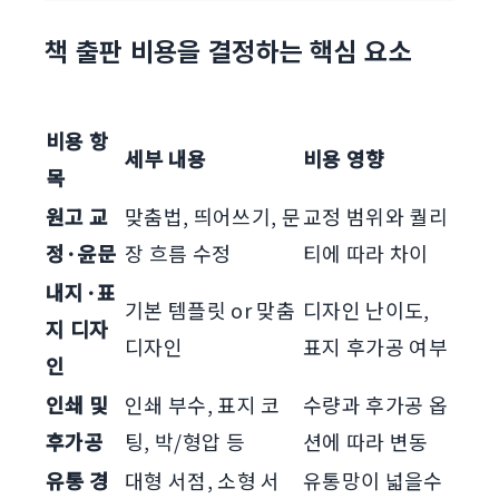
책 출판 비용을 결정하는 핵심 요소
비용 항
세부 내용
비용 영향
목
원고 교
맞춤법, 띄어쓰기, 문
교정 범위와 퀄리
정·윤문
장 흐름 수정
티에 따라 차이
내지·표
기본 템플릿 or 맞춤
디자인 난이도,
지 디자
디자인
표지 후가공 여부
인
인쇄 및
인쇄 부수, 표지 코
수량과 후가공 옵
후가공
팅, 박/형압 등
션에 따라 변동
유통 경
대형 서점, 소형 서
유통망이 넓을수