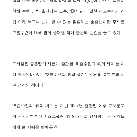
삶의 질을 높인다는 웰빙 바람과 함께 기
(
氣
)
에 관련된 책들이
한해 수백 권씩 출간되는 요즘
, 40
여 년에 걸친 선도수련의 경
험 아래 누구나 쉽게 할 수 있는 질환해소 호흡법이란 주제로
호흡수련에 대해 쉽게 풀어낸 책이 출간돼 눈길을 끌고 있다
.
도서출판 좋은땅이 새롭게 출간한
'
호흡수련과
氣
의 세계
'
는 이
미 출간된바 있는
'
호흡수련과
氣
의 세계
' 1~3
권의 통합본과 같
은 성격의 책이다
.
'
호흡수련과
氣
의 세계
'
는 지난
1997
년 출간된 이후 교보문고
의 건강의학분야 베스트셀러
4
위와
7
위로 선정되는 등 독자들
에게 큰 사랑을 받아온 책
.