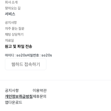
회사 소개
찾아오는 길
서비스
공지사항
자주 묻는 질문
채팅 상담하기
자료실
원고 및 파일 전송
아이디 : so20s
비밀번호 : so20s
웹하드 접속하기
공지사항
이용약관
개인정보취급방침
제휴문의
앱다운로드