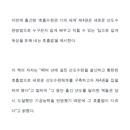
이번에 출간된
'
호흡수련관 기의 세계
'
제
4
권은 새로운 선도수
련방법으로 누구든지 쉽게 배우고 익힐 수 있는
'
입으로 길게
독성을 토해 내는 호흡법
'
을 제시한다
.
이 책의 저자는
"40
여 년에 걸친 선도수련을 결산하고 통한된
호흡법으로 새로운 선도수련체계를 구축하고자 제
4
권을 집필
하게 됐다
"
고 말하며
"
그 동안 출간 년도를 달리한 책들은 당
시 도달했던 기공능력을 반영했기 때문에 그 호흡법이 다르
다
"
고 밝혔다
.