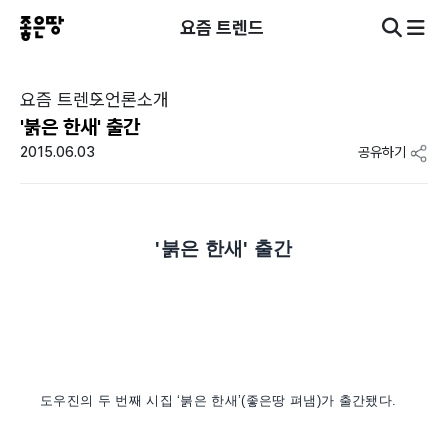
요즘 트렌드
요즘 트렌드
언론소개
'붉은 한새' 출간
2015.06.03
공유하기
'붉은 한새' 출간
도우진의 두 번째 시집 ‘붉은 한새’(좋은땅 펴냄)가 출간됐다.