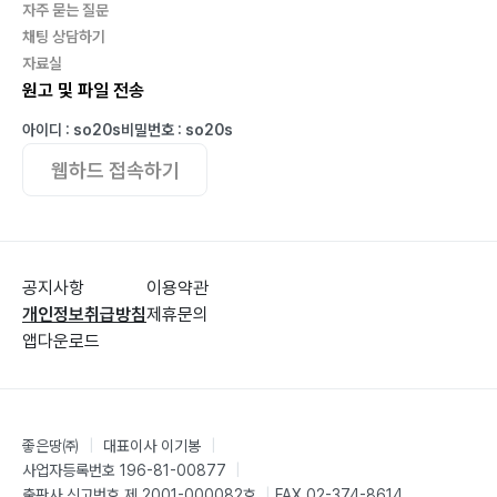
자주 묻는 질문
채팅 상담하기
자료실
원고 및 파일 전송
아이디 : so20s
비밀번호 : so20s
웹하드 접속하기
공지사항
이용약관
개인정보취급방침
제휴문의
앱다운로드
좋은땅㈜
|
대표이사 이기봉
|
사업자등록번호 196-81-00877
|
출판사 신고번호 제 2001-000082호
|
FAX 02-374-8614