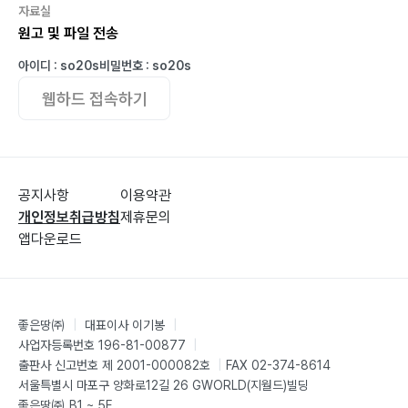
자료실
원고 및 파일 전송
아이디 : so20s
비밀번호 : so20s
웹하드 접속하기
공지사항
이용약관
개인정보취급방침
제휴문의
앱다운로드
좋은땅㈜
|
대표이사 이기봉
|
사업자등록번호 196-81-00877
|
출판사 신고번호 제 2001-000082호
|
FAX 02-374-8614
서울특별시 마포구 양화로12길 26 GWORLD(지월드)빌딩
좋은땅㈜ B1 ~ 5F