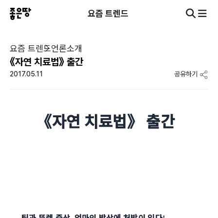
요즘 트렌드
요즘 트렌드
언론소개
《자연 치료법》 출간
2017.05.11
공유하기
《자연 치료법》 출간
틱과 뚜렛 증상
엄마의 밥상에 처방이 있다