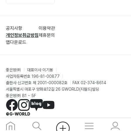
공지사항
이용약관
개인정보취급방침
제휴문의
앱다운로드
좋은땅㈜
|
대표이사 이기봉
|
사업자등록번호 196-81-00877
|
출판사 신고번호 제 2001-000082호
|
FAX 02-374-8614
서울특별시 마포구 양화로12길 26 GWORLD(지월드)빌딩
좋은땅㈜ B1 ~ 5F
©G-WORLD