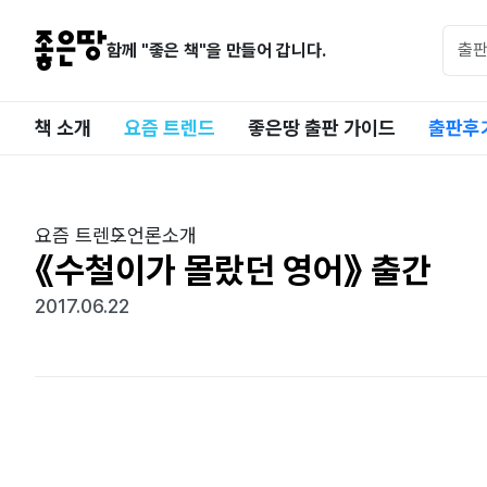
함께 "좋은 책"을 만들어 갑니다.
책 소개
요즘 트렌드
좋은땅 출판 가이드
출판후
요즘 트렌드
언론소개
《수철이가 몰랐던 영어》 출간
2017.06.22