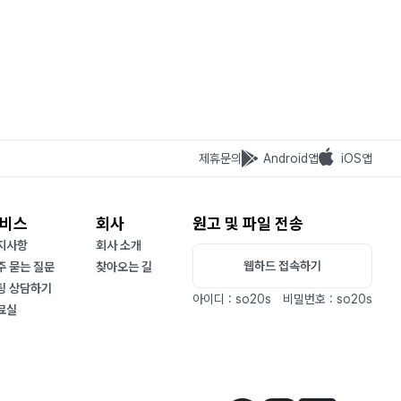
제휴문의
Android앱
iOS앱
비스
회사
원고 및 파일 전송
지사항
회사 소개
웹하드 접속하기
주 묻는 질문
찾아오는 길
팅 상담하기
아이디 : so20s
비밀번호 : so20s
료실