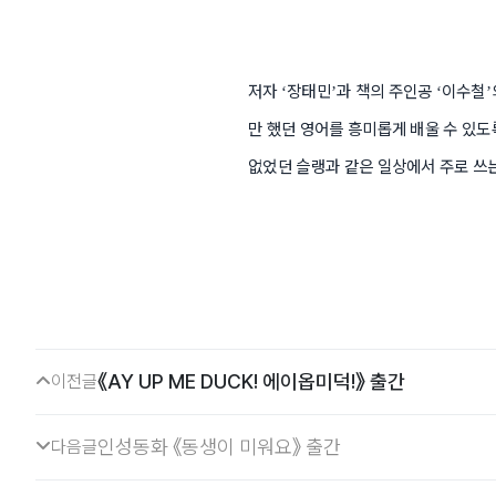
저자
장태민
과 책의 주인공
이수철
‘
’
‘
’
만 했던 영어를 흥미롭게 배울 수 있
없었던 슬랭과 같은 일상에서 주로 쓰
《AY UP ME DUCK! 에이옵미덕!》 출간
이전글
인성동화 《동생이 미워요》 출간
다음글