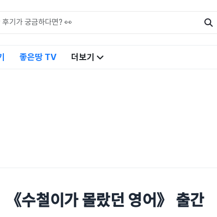
기
좋은땅 TV
더보기
《수철이가 몰랐던 영어》 출간