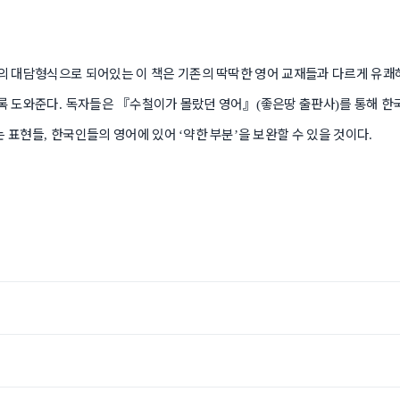
의 대담형식으로 되어있는 이 책은 기존의 딱딱한 영어 교재들과 다르게 유쾌
도록 도와준다
독자들은
『
수철이가 몰랐던 영어
』
좋은땅 출판사
를 통해 한
.
(
)
는 표현들
한국인들의 영어에 있어
약한 부분
을 보완할 수 있을 것이다
,
‘
’
.