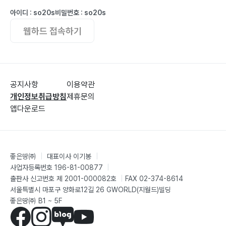
아이디 : so20s
비밀번호 : so20s
웹하드 접속하기
공지사항
이용약관
개인정보취급방침
제휴문의
앱다운로드
좋은땅㈜
|
대표이사 이기봉
|
사업자등록번호 196-81-00877
|
출판사 신고번호 제 2001-000082호
|
FAX 02-374-8614
서울특별시 마포구 양화로12길 26 GWORLD(지월드)빌딩
좋은땅㈜ B1 ~ 5F