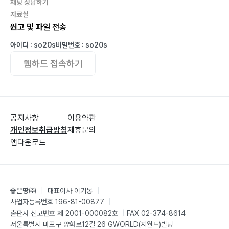
채팅 상담하기
자료실
원고 및 파일 전송
아이디 : so20s
비밀번호 : so20s
웹하드 접속하기
공지사항
이용약관
개인정보취급방침
제휴문의
앱다운로드
좋은땅㈜
|
대표이사 이기봉
|
사업자등록번호 196-81-00877
|
출판사 신고번호 제 2001-000082호
|
FAX 02-374-8614
서울특별시 마포구 양화로12길 26 GWORLD(지월드)빌딩