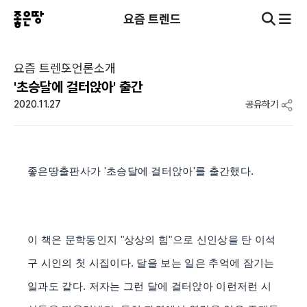
요즘 트렌드
요즘 트렌드
언론소개
'초승달에 걸터앉아' 출간
2020.11.27
공유하기
좋은땅출판사가 '초승달에 걸터앉아'를 출간했다.
이 책은 문학동인지 "상상의 힘"으로 신인상을 탄 이석
구 시인의 첫 시집이다. 달을 보는 일은 추억에 잠기는
일과도 같다. 저자는 그런 달에 걸터앉아 이런저런 시