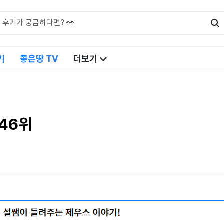
기
좋은땅 TV
더보기
 46위