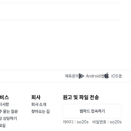
제휴문의
Android앱
iOS앱
비스
회사
원고 및 파일 전송
지사항
회사 소개
웹하드 접속하기
주 묻는 질문
찾아오는 길
팅 상담하기
아이디 : so20s
비밀번호 : so20s
료실