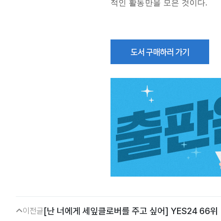
적인 활동만을 모은 것이다.
[난 너에게 세잎클로버를 주고 싶어] YES24 66위
이전글